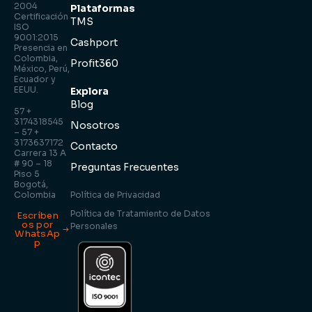
2004
Plataformas
Certificación
TMS
ISO
9001:2015
Cashport
Presencia en
Colombia,
Profit360
México, Perú,
Ecuador y
EEUU.
Explora
Blog
57 +
3174318545
Nosotros
– 57 +
3173637172
Contacto
Carrera 13 A
# 90 – 18
Preguntas Frecuentes
Piso 5
Bogotá,
Colombia
Política de Privacidad
Política de Tratamiento de Datos
Escríben
os por
Personales
WhatsAp
p