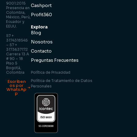
9001:2015
Cashport
Presencia en
Colombia,
Profit360
México, Perú,
Ecuador y
EEUU.
Explora
Blog
57 +
3174318545
Nosotros
– 57 +
3173637172
Contacto
Carrera 13 A
# 90 – 18
Preguntas Frecuentes
Piso 5
Bogotá,
Colombia
Política de Privacidad
Política de Tratamiento de Datos
Escríben
os por
Personales
WhatsAp
p