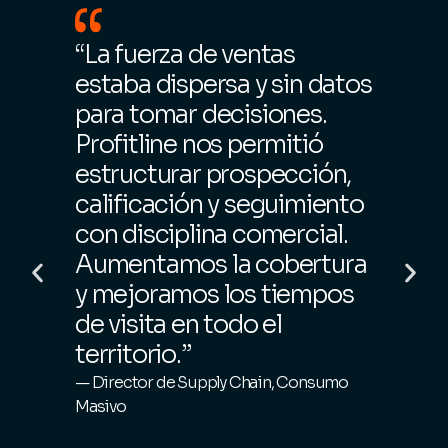
“La fuerza de ventas
“L
estaba dispersa y sin datos
te
de
para tomar decisiones.
óp
s.
Profitline nos permitió
te
po
estructurar prospección,
so
calificación y seguimiento
de
con disciplina comercial.
Te
Aumentamos la cobertura
Pr
y mejoramos los tiempos
pr
de visita en todo el
di
ón
territorio.”
su
lo
— Director de Supply Chain, Consumo
Masivo
en
v
ef