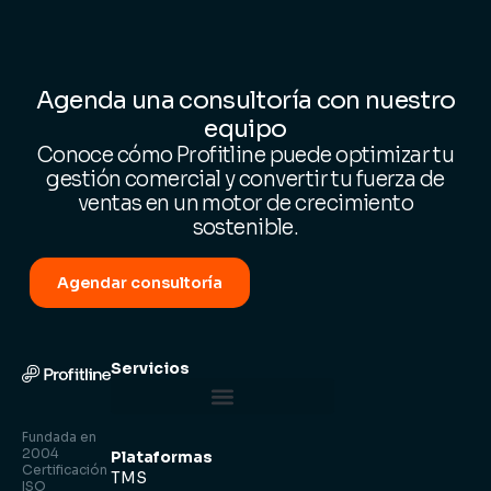
Agenda una consultoría con nuestro
equipo
Conoce cómo Profitline puede optimizar tu
gestión comercial y convertir tu fuerza de
ventas en un motor de crecimiento
sostenible.
Agendar consultoría
Servicios
Centro de Control Logístico
Fundada en
2004
Plataformas
Certificación
TMS
ISO