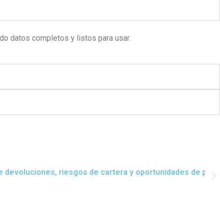
o datos completos y listos para usar.
pricing. La calidad del dato mejoró toda la rentabilidad
“B
— 