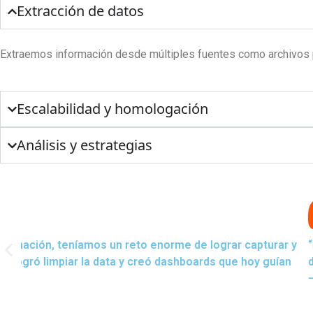
Extracción de datos
Extraemos información desde múltiples fuentes como archivos pl
Escalabilidad y homologación
Análisis y estrategias
 y
“La analítica de Profitline nos permitió identificar pat
n
del negocio.”
— Director de Estrategia, Industria Farmacéutica