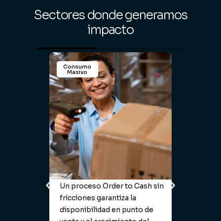
Sectores donde generamos
impacto
Consumo
Pe
Masivo
Un proceso Order to Cash sin
En 
fricciones garantiza la
pre
disponibilidad en punto de
op