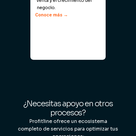
venta y el crecimiento del
el
negocio.
ad
Conoce más →
Co
¿Necesitas apoyo en otros
procesos?
Profitline ofrece un ecosistema
completo de servicios para optimizar tus