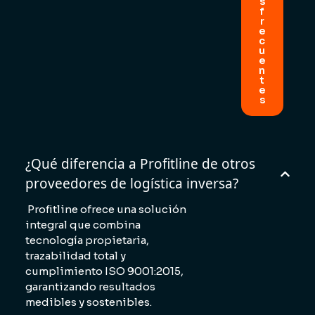
s
f
r
e
c
u
e
n
t
e
s
¿Qué diferencia a Profitline de otros
proveedores de logística inversa?
Profitline ofrece una solución
integral que combina
tecnología propietaria,
trazabilidad total y
cumplimiento ISO 9001:2015,
garantizando resultados
medibles y sostenibles.