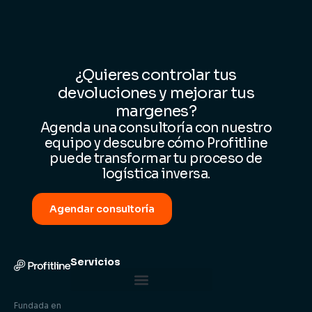
¿Quieres controlar tus
devoluciones y mejorar tus
margenes?
Agenda una consultoría con nuestro
equipo y descubre cómo Profitline
puede transformar tu proceso de
logística inversa.
Agendar consultoría
Servicios
Centro de Control Logístico
Fundada en