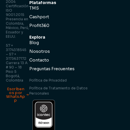
2004
Plataformas
Certificación
TMS
ISO
9001:2015
Cashport
Presencia en
Colombia,
Profit360
México, Perú,
Ecuador y
EEUU.
Explora
Blog
57 +
3174318545
Nosotros
– 57 +
3173637172
Contacto
Carrera 13 A
# 90 – 18
Preguntas Frecuentes
Piso 5
Bogotá,
Colombia
Política de Privacidad
Política de Tratamiento de Datos
Escríben
os por
Personales
WhatsAp
p