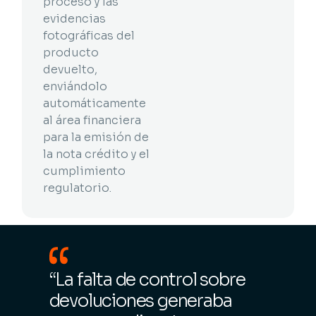
proceso y las
evidencias
fotográficas del
producto
devuelto,
enviándolo
automáticamente
al área financiera
para la emisión de
la nota crédito y el
cumplimiento
regulatorio.
“La falta de control sobre
devoluciones generaba